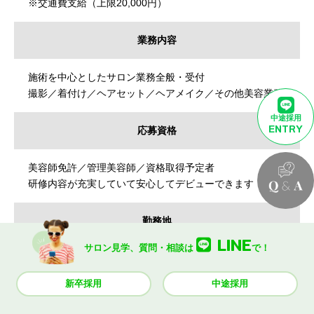
※交通費支給（上限20,000円）
業務内容
施術を中心としたサロン業務全般・受付
撮影／着付け／ヘアセット／ヘアメイク／その他美容業務
中途採用
ENTRY
応募資格
美容師免許／管理美容師／資格取得予定者
研修内容が充実していて安心してデビューできます！
勤務地
LINE
サロン見学、質問・相談は
で！
◆ R
NEW
神奈川県横浜市西区南幸2-19-3
新卒採用
中途採用
TSUCHIYAビル3F