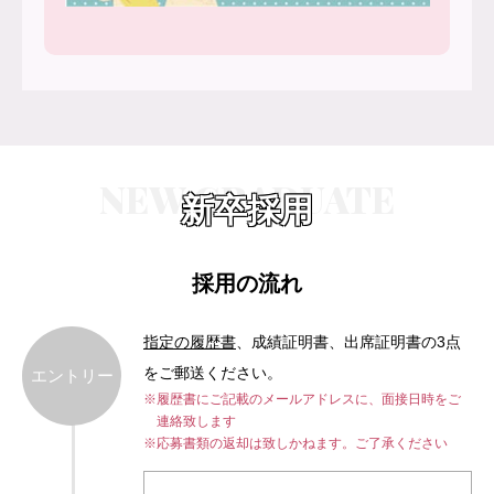
NEW GRADUATE
新卒採用
採用の流れ
指定の履歴書
、成績証明書、出席証明書の3点
をご郵送ください。
エントリー
※履歴書にご記載のメールアドレスに、面接日時をご
連絡致します
※応募書類の返却は致しかねます。ご了承ください