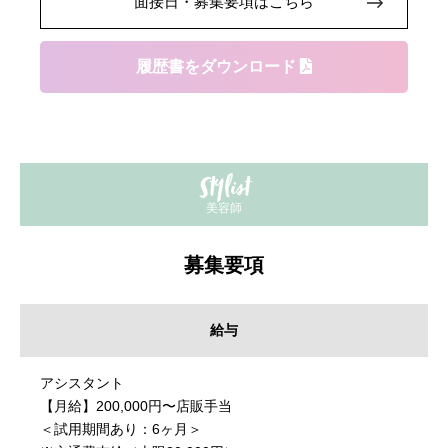
面接日・募集要項はこちら
履歴書をダウンロード
y
St
list
美容師
募集要項
給与
アシスタント
【月給】200,000円〜店販手当
＜試用期間あり：6ヶ月＞